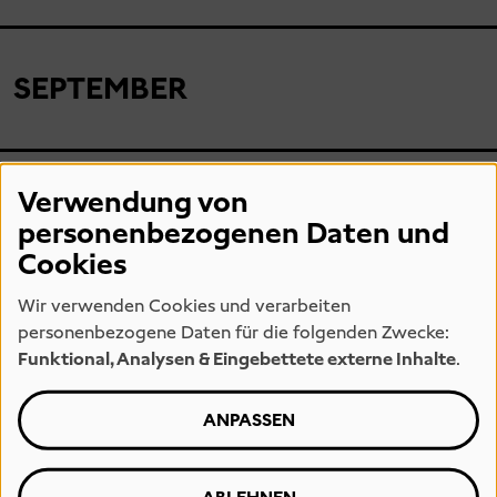
SEPTEMBER
04
Verwendung von
Freitag
personenbezogenen Daten und
16:15
- 17:45
Cookies
Wir verwenden Cookies und verarbeiten
QUEERE VISIONEN | ISA MONA LISA
personenbezogene Daten für die folgenden Zwecke:
QUEERE VISIONEN:
Funktional, Analysen & Eingebettete externe Inhalte
.
ADNAN, TILLMANS, THEK –
WIE QUEERE ÄSTHETIKEN
ANPASSEN
DIE KUNST BEREICHERN