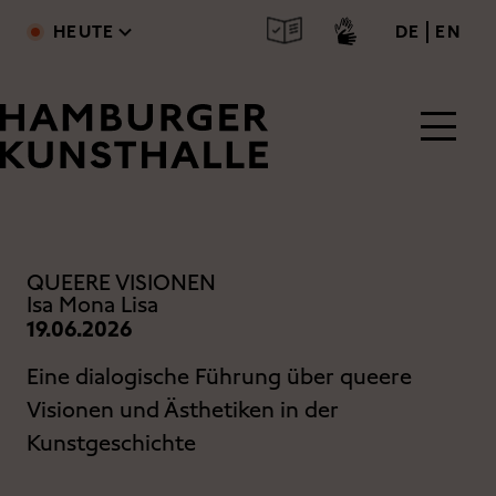
Direkt zum Inhalt
deutsc
engl
HEUTE
DE
EN
Main Content
QUEERE VISIONEN
Isa Mona Lisa
19.06.2026
Eine dialogische Führung über queere
Visionen und Ästhetiken in der
Kunstgeschichte