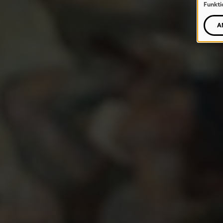
Funkti
A